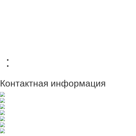
Контактная информация
Телефон компании: (+86) 0631 - 7379766
Министр торговли:(+86) 19315648333
Корпоративный факс: (+86) 0631 - 7379766
Корпоративный почтовый ящик: hxchuanyeshangwubu@126.com
Наименование компании: Rongcheng city Hexing ship co.,ltd.
Адрес компании: город Жунчэн, провинция Шаньдун
Координаты порта: 36.51.738N 122.22.792E