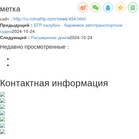
метка
сайт：
http://ru.rchxship.com/news/454.html
Предыдущий：
БТР палубно - баржевое автотранспортное
судно
2024-10-24
Следующий：
Расширение доков
2024-10-24
Недавно просмотренные：
Контактная информация
Телефон компании: (+86) 0631 - 7379766
Министр торговли:(+86) 19315648333
Корпоративный факс: (+86) 0631 - 7379766
Корпоративный почтовый ящик: hxchuanyeshangwubu@126.com
Наименование компании: Rongcheng city Hexing ship co.,ltd.
Адрес компании: город Жунчэн, провинция Шаньдун
Координаты порта: 36.51.738N 122.22.792E