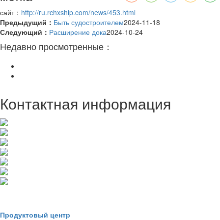
сайт：
http://ru.rchxship.com/news/453.html
Предыдущий：
Быть судостроителем
2024-11-18
Следующий：
Расширение дока
2024-10-24
Недавно просмотренные：
Контактная информация
Телефон компании: (+86) 0631 - 7379766
Министр торговли:(+86) 19315648333
Корпоративный факс: (+86) 0631 - 7379766
Корпоративный почтовый ящик: hxchuanyeshangwubu@126.com
Наименование компании: Rongcheng city Hexing ship co.,ltd.
Адрес компании: город Жунчэн, провинция Шаньдун
Координаты порта: 36.51.738N 122.22.792E
Продуктовый центр